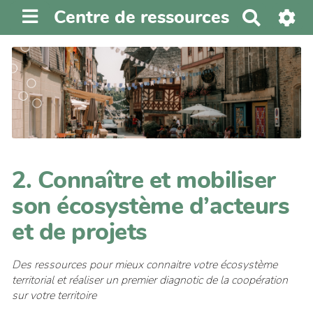
Centre de ressources
R
e
c
h
e
r
c
h
e
2. Connaître et mobiliser
r
son écosystème d’acteurs
et de projets
Des ressources pour mieux connaitre votre écosystème
territorial et réaliser un premier diagnotic de la coopération
sur votre territoire